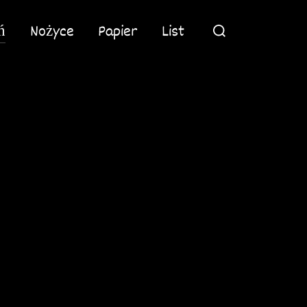
Search
ń
Nożyce
Papier
List
for: