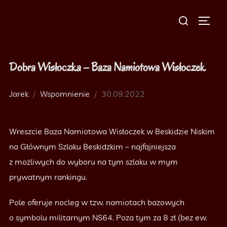
Skip
Search
to
TOGG
for:
content
Dobra Wisłoczka – Baza Namiotowa Wisłoczek
Jarek
Wspomnienie
Posted
30.09.2022
on
Wreszcie Baza Namiotowa Wisłoczek w Beskidzie Niskim
na Głównym Szlaku Beskidzkim – najfajniejsza
z możliwych do wyboru na tym szlaku w mym
prywatnym rankingu.
Pole oferuje nocleg w tzw. namiotach bazowych
o symbolu militarnym NS64. Poza tym za 8 zł (bez ew.