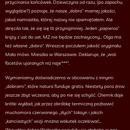
przycinania końcówek. Dziewczyna od razu, (po zapachu,
wyglądzie?) poznaje, że nasze „dobro” marnej jakości,
jakaś namiastka, której nazwy nie spamiętałem. Ale
skręciła tak, że się się tli przynajmniej. Jeden „papieros”
krąży z ust do ust. MZ nie będzie zachwycony… Olga ma
też własne „dobro”. Wreszcie poczułem jakość oryginału.
Mało mówi. Mieszka w Warszawie. Deklaruje, że „woli
facetów ujaranych niż naje***”.
Wymieniamy doświadczenia w obcowaniu z innymi
„dobrami”, które natura funduje gratis. Niestety pora żniw
jeszcze zbyt wczesna, aby po nie się schylić. Chemik daje
krótki wykład, jak przez obróbkę termiczną pozbawić
muchomora czerwonego „złych” toksyn i jakich
„kanciastych” wizji można wskutek oczekiwać…
Wszystkie dobra Wisłoczka pogubiły się głęboko w nas.