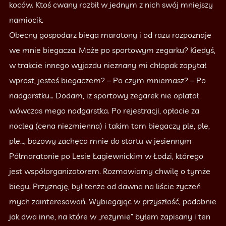
koców. Ktoś cwany rozbił w jednym z nich swój mniejszy
namiocik.
Obecny gospodarz biega maratony i od razu rozpoznaje
we mnie biegacza. Może po sportowym zegarku? Kiedyś,
w trakcie innego wyjazdu nieznany mi chłopak zapytał
wprost, jesteś biegaczem? – Po czym mniemasz? – Po
nadgarstku… Dodam, iż sportowy zegarek nie oplatał
wówczas mego nadgarstka. Po rejestracji, opłacie za
nocleg (cena niezmienna) i takim tam biegaczy ple, ple,
ple…, bazowy zachęca mnie do startu w jesiennym
Półmaratonie po Lesie Łagiewnickim w Łodzi, którego
jest współorganizatorem. Rozmawiamy chwilę o tymże
biegu. Przyznaję, był tenże od dawna na liście życzeń
mych zainteresowań. Wybiegając w przyszłość, podobnie
jak dwa inne, na które w „reżymie” byłem zapisany i ten