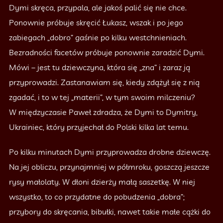
Dymi skręca, przypala, ale jakoś palić się nie chce.
Ponownie próbuje skręcić Łukasz, wszak i po jego
zabiegach „dobro” gaśnie po kilku westchnieniach.
Bezradności facetów próbuje ponownie zaradzić Dymi.
Mówi – jest tu dziewczyna, która się „zna” i zaraz ją
przyprowadzi. Zastanawiam się, kiedy zdążył się z nią
zgadać, i to w tej „materii”, w tym swoim milczeniu?
W międzyczasie Paweł zdradza, że Dymi to Dymitry,
Ukrainiec, który przyjechał do Polski kilka lat temu.
Po kilku minutach Dymi przyprowadza drobne dziewczę.
Na jej obliczu, przynajmniej w półmroku, goszczą jeszcze
rysy małolaty. W dłoni dzierży małą saszetkę. W niej
wszystko, to co przydatne do pobudzenia „dobra”;
przybory do skręcania, bibułki, nawet takie małe cążki do