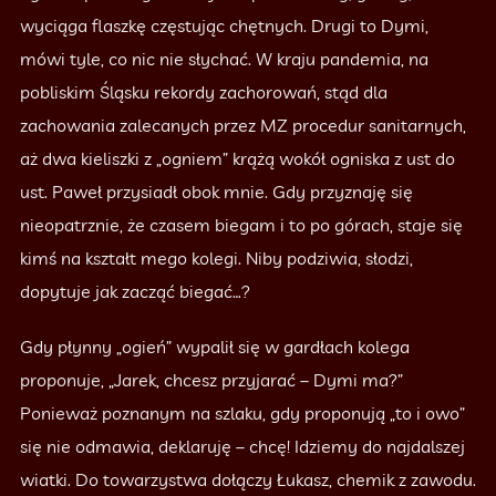
wyciąga flaszkę częstując chętnych. Drugi to Dymi,
mówi tyle, co nic nie słychać. W kraju pandemia, na
pobliskim Śląsku rekordy zachorowań, stąd dla
zachowania zalecanych przez MZ procedur sanitarnych,
aż dwa kieliszki z „ogniem” krążą wokół ogniska z ust do
ust. Paweł przysiadł obok mnie. Gdy przyznaję się
nieopatrznie, że czasem biegam i to po górach, staje się
kimś na kształt mego kolegi. Niby podziwia, słodzi,
dopytuje jak zacząć biegać…?
Gdy płynny „ogień” wypalił się w gardłach kolega
proponuje, „Jarek, chcesz przyjarać – Dymi ma?”
Ponieważ poznanym na szlaku, gdy proponują „to i owo”
się nie odmawia, deklaruję – chcę! Idziemy do najdalszej
wiatki. Do towarzystwa dołączy Łukasz, chemik z zawodu.