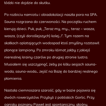
łódzki nie dojdzie do skutku.
Po rozbiciu namiotu i obiadokolacji naszła pora na SPA.
Sauna rozgrzana do czerwoności. Na początku ruchem
kierują dzieci. Puk, puk, „Teraz my, my…, teraz – wasza,
wasza, (czyli doroślejszych) kolej…!”. Tym razem na
skałkach oplatających wodospad ktoś zmyślny rozstawił
płonące lampiony. Po zmroku klimat jakby z jakiejś
nierealnej krainy czarów po drugiej stronie lustra.
Musiałem się uszczypnąć, żeby po kilku sesjach sauna-
woda, sauna-woda… zejść na Bazę do bardziej realnego
płomienia.
Nastała ciemnoszara szarość, gdy w bazie pojawia się
dwóch rowerzystów. Przybyli z pobliskich Gorlic. Przy
ognisku poznany Paweł jest spontaniczny, głośny,