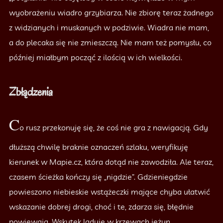
wyobrażeniu wiadro grzybiarza. Nie zbiorę teraz żadnego
z widzianych i muskanych w podziwie. Wiadra nie mam,
a do plecaka się nie zmieszczą. Nie mam też pomysłu, co
później miałbym począć z ilością w ich wielkości.
Zbłądzenia
C
o rusz przekonuję się, że coś nie gra z nawigacją. Gdy
dłuższą chwilę braknie oznaczeń szlaku, weryfikuję
kierunek w Mapie.cz, która dotąd nie zawodziła. Ale teraz,
czasem ścieżka kończy się „nigdzie”. Gdzieniegdzie
powieszono niebieskie wstążeczki mające chyba ułatwić
wskazanie dobrej drogi, choć i te, zdarza się, błędnie
powiewają. Wskutek ląduję w krzewach jeżyn