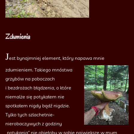
Zdumienia
J
est bynajmniej element, który napawa mnie
zdumieniem.
Takiego mnóstwa
grzybów na poboczach
i bezdrożach błądzenia, o które
niemalże się potykałem nie
spotkałem nigdy bądź nigdzie.
Tylko tych szlachetnie-
nierobaczywych z godziny
„potykania” nie objęłoby w sobie największe w mym