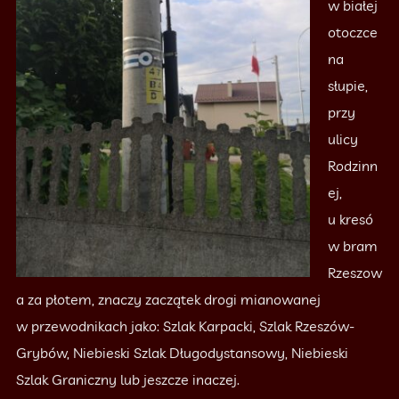
w białej
otoczce
na
słupie,
przy
ulicy
Rodzinn
ej,
u kresó
w bram
Rzeszow
a za płotem, znaczy zaczątek drogi mianowanej
w przewodnikach jako: Szlak Karpacki, Szlak Rzeszów-
Grybów, Niebieski Szlak Długodystansowy, Niebieski
Szlak Graniczny lub jeszcze inaczej.