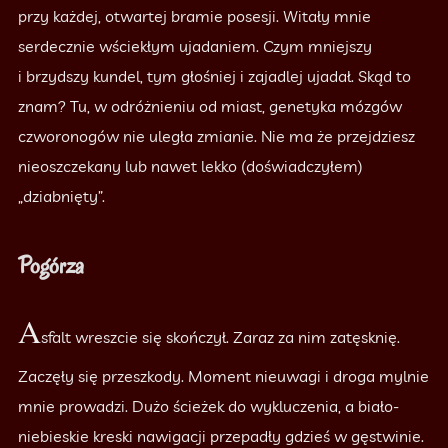
przy każdej, otwartej bramie posesji. Witały mnie
serdecznie wściekłym ujadaniem. Czym mniejszy
i brzydszy kundel, tym głośniej i zajadlej ujadał. Skąd to
znam? Tu, w odróżnieniu od miast, genetyka mózgów
czworonogów nie uległa zmianie. Nie ma że przejdziesz
nieoszczekany lub nawet lekko (doświadczyłem)
„dziabnięty”.
Pogórza
A
sfalt wreszcie się skończył. Zaraz za nim zatęsknię.
Zaczęły się przeszkody. Moment nieuwagi i droga mylnie
mnie prowadzi. Dużo ścieżek do wykluczenia, a biało-
niebieskie kreski nawigacji przepadły gdzieś w gęstwinie.