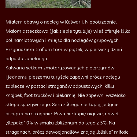
Miałem obawy o nocleg w Kalwarii. Niepotrzebnie.
Małomiasteczkowa (jak siebie tytułuje) wieś oferuje kilka
pól namiotowych i miejsc dla noclegów grupowych.
Przypadkiem trafiam tam w piątek, w pierwszy dzień
odpustu zupełnego.
Kalwaria setkom zmotoryzowanych pielgrzymów
i jednemu pieszemu turyście zapewni prócz noclegu
zaplecze w postaci straganów odpustowych, kilku
knajpek, foot trucków i piekarnię. Nie zapewni wszelako
sklepu spożywczego. Sera żółtego nie kupię, jedynie
oscypka na straganie. Piwa nie kupię nigdzie, nawet
„ślepaka” 0% w smaku zbliżonym do tego z 5%. Na
straganach, prócz dewocjonaliów, znajdę „bliskie” miłości