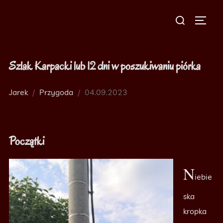
Skip
Search
to
TOGG
for:
content
Szlak Karpacki lub 12 dni w poszukiwaniu piórka
Jarek
Przygoda
Posted
04.09.2023
on
Początki
N
iebie
ska
kropka