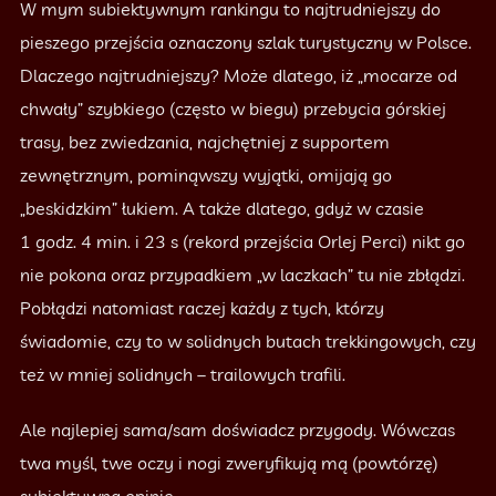
W mym subiektywnym rankingu to najtrudniejszy do
pieszego przejścia oznaczony szlak turystyczny w Polsce.
Dlaczego najtrudniejszy? Może dlatego, iż „mocarze od
chwały” szybkiego (często w biegu) przebycia górskiej
trasy, bez zwiedzania, najchętniej z supportem
zewnętrznym, pominąwszy wyjątki, omijają go
„beskidzkim” łukiem. A także dlatego, gdyż w czasie
1 godz. 4 min. i 23 s (rekord przejścia Orlej Perci) nikt go
nie pokona oraz przypadkiem „w laczkach” tu nie zbłądzi.
Pobłądzi natomiast raczej każdy z tych, którzy
świadomie, czy to w solidnych butach trekkingowych, czy
też w mniej solidnych – trailowych trafili.
Ale najlepiej sama/sam doświadcz przygody. Wówczas
twa myśl, twe oczy i nogi zweryfikują mą (powtórzę)