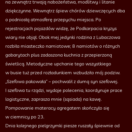
na zewnątrz trwają nabożeństwa, modlitwy i litanie
dziękczynne. Wewnątrz śpiew chórów dziewczęcych dba
o podniosłą atmosferę przepychu miejsca. Po
rejestracjach pojazdów widzę, że Podkarpacia kryzys
wiary nie objął. Obok mej jedynki rodzina z Lubaczowa
rozbiła miasteczko namiotowe; 8 namiotów o różnych
gabarytach plus zadaszona kuchnia z przepierzoną
świetlicą. Metodyczne upchanie tego wszystkiego
w busie tuż przed rozładunkiem wzbudziło mój podziw.
„Szefowa pakowała” – pochwalił z dumą syn szefowej.
I szefowa tu rządzi, wydaje polecenia, koordynuje prace
logistyczne, zaprasza mnie (sąsiada) na kawę.
Pompowanie materacy agregatem skończyło się
w ciemnicy po 23.
Dnia kolejnego pielgrzymki piesze ruszały śpiewnie od