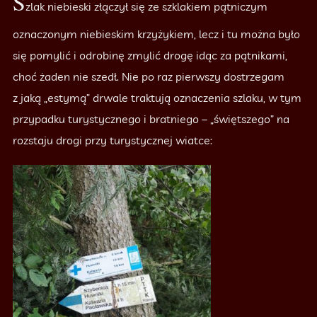
S
zlak niebieski złączył się ze szklakiem pątniczym
oznaczonym niebieskim krzyżykiem, lecz i tu można było
się pomylić i odrobinę zmylić drogę idąc za pątnikami,
choć żaden nie szedł. Nie po raz pierwszy dostrzegam
z jaką „estymą” drwale traktują oznaczenia szlaku, w tym
przypadku turystycznego i bratniego – „świętszego” na
rozstaju drogi przy turystycznej wiatce: