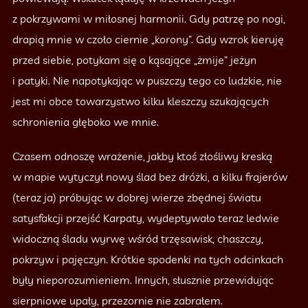
z pokrzywami w miłosnej harmonii. Gdy patrzę po nogi,
drapią mnie w czoło ciernie „korony”. Gdy wzrok kieruję
przed siebie, potykam się o kąsające „żmije” jeżyn
i patyki. Nie napotykając w puszczy tego co ludzkie, nie
jest mi obce towarzystwo kilku kleszczy szukających
schronienia głęboko we mnie.
Czasem odnoszę wrażenie, jakby ktoś złośliwy kreską
w mapie wytyczył nowy ślad bez dróżki, a kilku frajerów
(teraz ja) próbując w dobrej wierze zbędnej światu
satysfakcji przejść Karpaty, wydeptywało teraz ledwie
widoczną śladu wyrwę wśród trzęsawisk, chaszczy,
pokrzyw i pajęczyn. Krótkie spodenki na tych odcinkach
były nieporozumieniem. Innych, słusznie przewidując
sierpniowe upały, przezornie nie zabrałem.