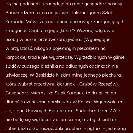
Hyżne podchodzi i zagaduje do mnie gospodarz posesji.
Potwierdzam to, co on już wie; tak zaczynam Szlak
Karpacki. Mówi, że codziennie obserwuje zaczynających
zmaganie. Chyba to jego „konik”? Wczoraj szły dwie
osoby w parze, przedwczoraj jedna… (Wybiegając
w przyszłość, nikogo z pojemnym plecakiem na
karpackiej trasie nie wyprzedzę. Wyrzeźbionych w glinie
śladów cudzego bieżnika na odludnych odcinkach nie
uświadczę. W Beskidzie Niskim minę jednego piechura,
który wybrał przeciwny kierunek – Grybów-Rzeszów).
Gospodarz twierdzi, że Szlak Karpacki to drugi, co do
długości oznaczony górski szlak w Polsce. Wydawało mi
się, że po Głównych Beskidzkim i Sudeckim trzeci? Ale
nie będę się wykłócał. Zazdrości mi, też by chciał tak
sobie beztrosko ruszyć. Jaki problem – pytam – jesteśmy