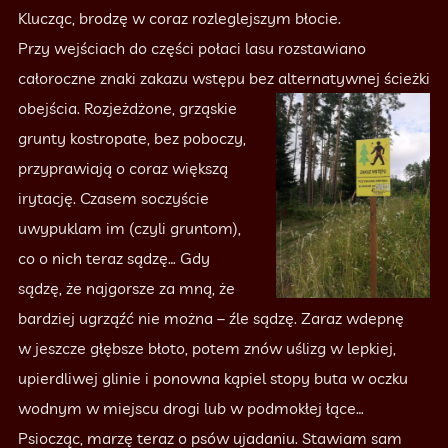
Klucząc, brodzę w coraz rozleglejszym błocie.
Przy wejściach do części połaci lasu rozstawiano
całoroczne znaki zakazu wstępu bez alternatywnej ścieżki
obejścia.
Rozjeżdżone, grząskie
grunty kostropate, bez poboczy,
przyprawiają o coraz większą
irytację. Czasem soczyście
uwypuklam im (czyli gruntom),
co o nich teraz sądzę… Gdy
sądzę, że najgorsze za mną, że
bardziej ugrząźć nie można – źle sądzę. Zaraz wdepnę
w jeszcze głębsze błoto, potem znów uślizg w lepkiej,
upierdliwej glinie i ponowna kąpiel stopy buta w oczku
wodnym w miejscu drogi lub w podmokłej łące…
Psiocząc, marzę teraz o psów ujadaniu. Stawiam sam