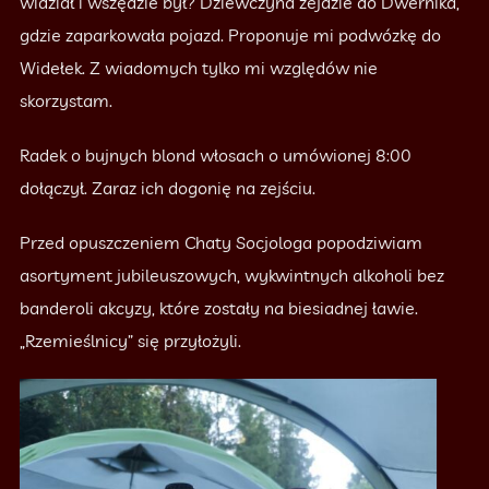
widział i wszędzie był? Dziewczyna zejdzie do Dwernika,
gdzie zaparkowała pojazd. Proponuje mi podwózkę do
Widełek. Z wiadomych tylko mi względów nie
skorzystam.
Radek o bujnych blond włosach o umówionej 8:00
dołączył. Zaraz ich dogonię na zejściu.
Przed opuszczeniem Chaty Socjologa popodziwiam
asortyment jubileuszowych, wykwintnych alkoholi bez
banderoli akcyzy, które zostały na biesiadnej ławie.
„Rzemieślnicy” się przyłożyli.